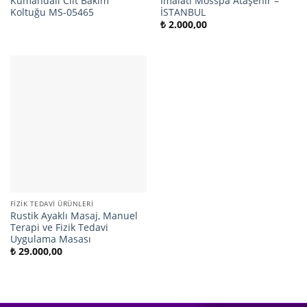
Kumandalı Cilt Bakım
İmalatı Mosspa Ataşehir –
Koltuğu MS-05465
İSTANBUL
₺
2.000,00
FIZIK TEDAVI ÜRÜNLERI
Rustik Ayaklı Masaj, Manuel
Terapi ve Fizik Tedavi
Uygulama Masası
₺
29.000,00