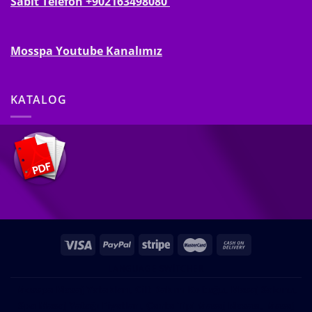
Sabit Telefon +902163498080
Mosspa Youtube Kanalımız
KATALOG
LANGUAGE SWITCHER
Mosspa Masaj Yatakları, Cilt Bakım Koltuğu, Masaj Salonu,
Spa Masaj Yatağı Fiyatları, Çanta Tipi Masaj Masası, Masaj