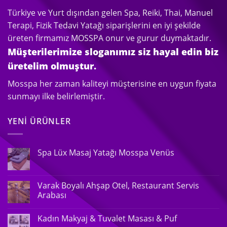
Türkiye ve Yurt dışından gelen Spa, Reiki, Thai, Manuel
Terapi, Fizik Tedavi Yatağı siparişlerini en iyi şekilde
üreten firmamız MOSSPA onur ve gurur duymaktadır.
Müşterilerimize sloganımız siz hayal edin biz
üretelim olmuştur.
Mosspa her zaman kaliteyi müşterisine en uygun fiyata
sunmayı ilke belirlemiştir.
YENI ÜRÜNLER
Spa Lüx Masaj Yatağı Mosspa Venüs
Varak Boyalı Ahşap Otel, Restaurant Servis
Arabası
Kadın Makyaj & Tuvalet Masası & Puf